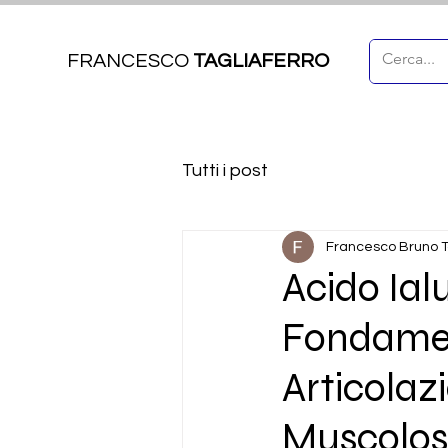
FRANCESCO
TAGLIAFERRO
Tutti i post
Francesco Bruno T
Acido Ial
Fondament
Articolaz
Muscolos