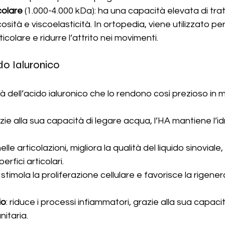
colare
 (1.000-4.000 kDa): ha una capacità elevata di tr
sità e viscoelasticità. In ortopedia, viene utilizzato per 
ticolare e ridurre l’attrito nei movimenti.
do Ialuronico 
tà dell’acido ialuronico che lo rendono così prezioso in 
azie alla sua capacità di legare acqua, l’HA mantiene l’i
nelle articolazioni, migliora la qualità del liquido sinovial
perfici articolari.
: stimola la proliferazione cellulare e favorisce la rigene
io
: riduce i processi infiammatori, grazie alla sua capaci
nitaria.