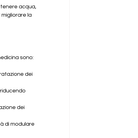
attenere acqua, 
migliorare la 
medicina sono:
dratazione dei 
e, riducendo 
razione dei 
tà di modulare 