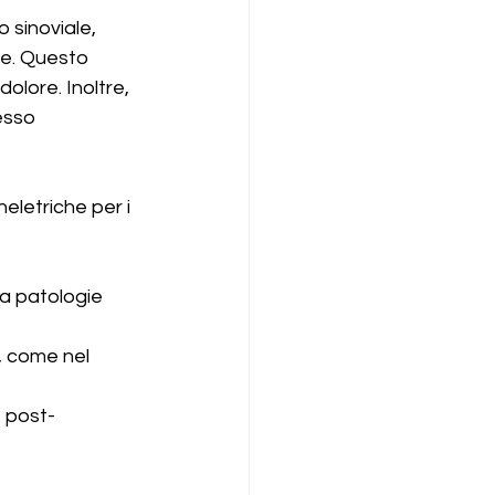
o sinoviale, 
e. Questo 
dolore. Inoltre, 
esso 
eletriche per i 
 a patologie 
, come nel 
e post-