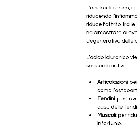
L’acido ialuronico, un
riducendo l’infiamm
riduce l’attrito tra le
ha dimostrato di aver
degenerativo delle ar
L’acido ialuronico v
seguenti motivi:
Articolazioni
: pe
come l’osteoartr
Tendini
: per fav
caso delle tendi
Muscoli
: per ri
infortunio.