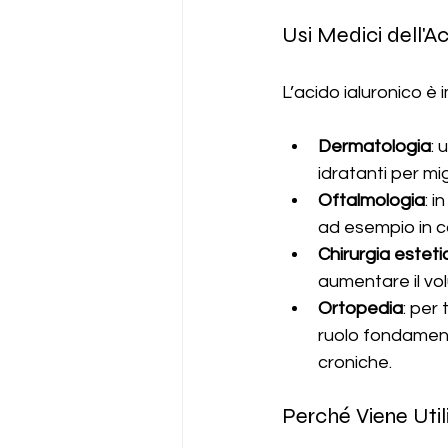
Usi Medici dell'A
L’acido ialuronico è 
Dermatologia
: 
idratanti per mig
Oftalmologia
: 
ad esempio in c
Chirurgia esteti
aumentare il vol
Ortopedia
: per
ruolo fondamenta
croniche.
Perché Viene Util