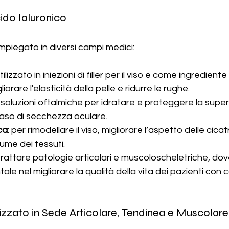
cido Ialuronico
impiegato in diversi campi medici:
utilizzato in iniezioni di filler per il viso e come ingredient
liorare l'elasticità della pelle e ridurre le rughe.
in soluzioni oftalmiche per idratare e proteggere la superf
aso di secchezza oculare.
ca
: per rimodellare il viso, migliorare l’aspetto delle cicatr
ume dei tessuti.
 trattare patologie articolari e muscoloscheletriche, dov
le nel migliorare la qualità della vita dei pazienti con c
izzato in Sede Articolare, Tendinea e Muscolar