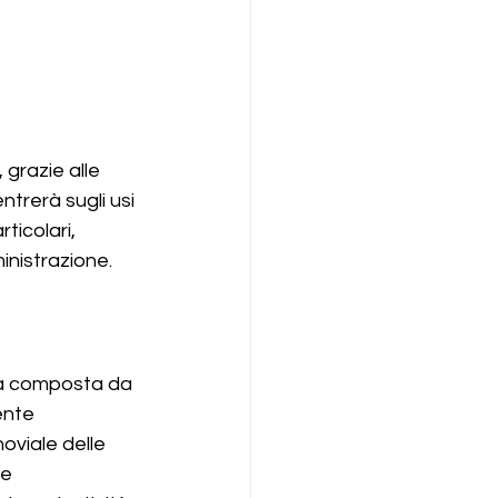
 grazie alle 
ntrerà sugli usi 
ticolari, 
inistrazione.
ca composta da 
ente 
oviale delle 
le 