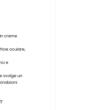
e in creme 
icie oculare, 
ici e 
e svolge un 
ondizioni 
e?