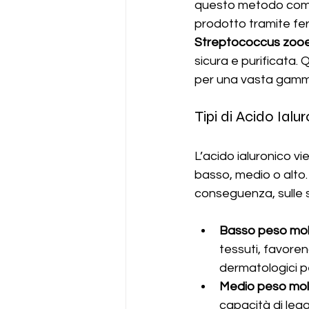
questo metodo compor
prodotto tramite fe
Streptococcus zoo
sicura e purificata.
per una vasta gamma
Tipi di Acido Ial
L’acido ialuronico v
basso, medio o alto.
conseguenza, sulle s
Basso peso mol
tessuti, favoren
dermatologici pe
Medio peso mol
capacità di lega