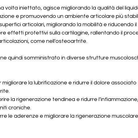
a volta iniettato, agisce migliorando la qualità del liquid
azione e promuovendo un ambiente articolare più stabil
 superfici articolari, migliorando la mobilità e riducendo il 
e effetti protettivi sulla cartilagine, rallentando il proc
ticolazioni, come nell'osteoartrite.
iene quindi somministrato in diverse strutture muscolosch
r migliorare la lubrificazione e ridurre il dolore associato
ite.
orire la rigenerazione tendinea e ridurre l’infiammazione
niti croniche.
durre le aderenze e migliorare la rigenerazione muscolar