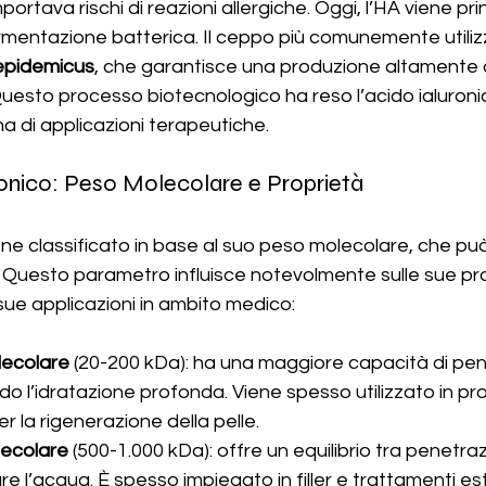
tava rischi di reazioni allergiche. Oggi, l’HA viene pr
rmentazione batterica. Il ceppo più comunemente utiliz
epidemicus
, che garantisce una produzione altamente c
 Questo processo biotecnologico ha reso l’acido ialuroni
 di applicazioni terapeutiche.
uronico: Peso Molecolare e Proprietà
iene classificato in base al suo peso molecolare, che pu
 Questo parametro influisce notevolmente sulle sue prop
ue applicazioni in ambito medico:
ecolare
 (20-200 kDa): ha una maggiore capacità di pen
do l’idratazione profonda. Viene spesso utilizzato in pro
r la rigenerazione della pelle.
ecolare
 (500-1.000 kDa): offre un equilibrio tra penetra
re l’acqua. È spesso impiegato in filler e trattamenti est