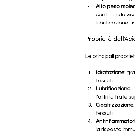
Alto peso mole
conferendo visco
lubrificazione ar
Proprietà dell'Aci
Le principali proprie
Idratazione
: gr
tessuti.
Lubrificazione
: 
l’attrito tra le su
Cicatrizzazione
tessuti.
Antinfiammator
la risposta immu