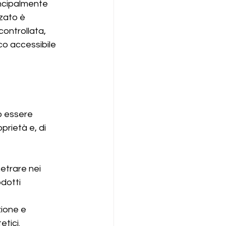
incipalmente 
zato è 
ontrollata, 
co accessibile 
ò essere 
rietà e, di 
etrare nei 
dotti 
zione e 
etici.