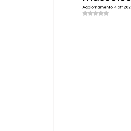
Aggiornamento:
4 ott 20
Valutazione NaN st