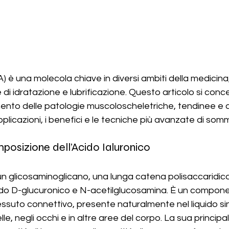
A) è una molecola chiave in diversi ambiti della medicina,
di idratazione e lubrificazione. Questo articolo si conce
mento delle patologie muscoloscheletriche, tendinee e ar
plicazioni, i benefici e le tecniche più avanzate di somm
posizione dell’Acido Ialuronico
 un glicosaminoglicano, una lunga catena polisaccaridi
acido D-glucuronico e N-acetilglucosamina. È un compon
suto connettivo, presente naturalmente nel liquido sin
elle, negli occhi e in altre aree del corpo. La sua principa